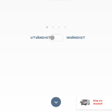
1
2
3
4
UTVÄNDIGT
INVÄNDIGT
Köp en
modell