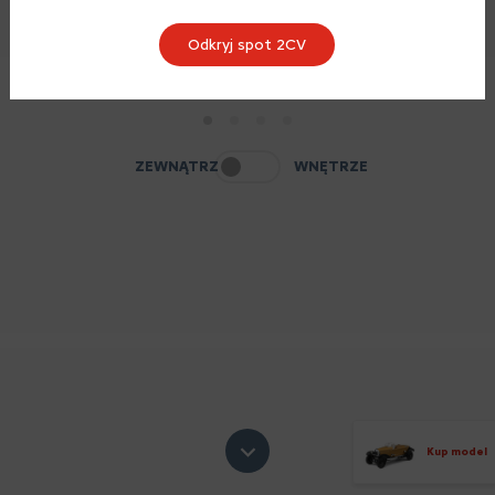
Odkryj spot 2CV
1
2
3
4
ZEWNĄTRZ
WNĘTRZE
Kup model