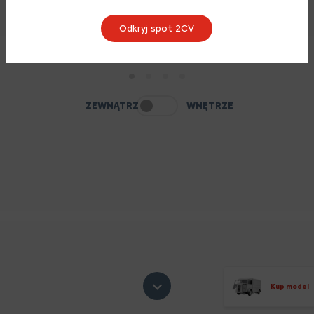
Odkryj spot 2CV
1
2
3
4
ZEWNĄTRZ
WNĘTRZE
Kup model