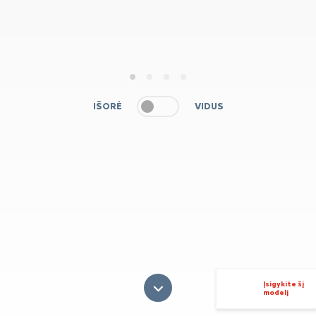
1
2
3
4
IŠORĖ
VIDUS
Įsigykite šį
modelį