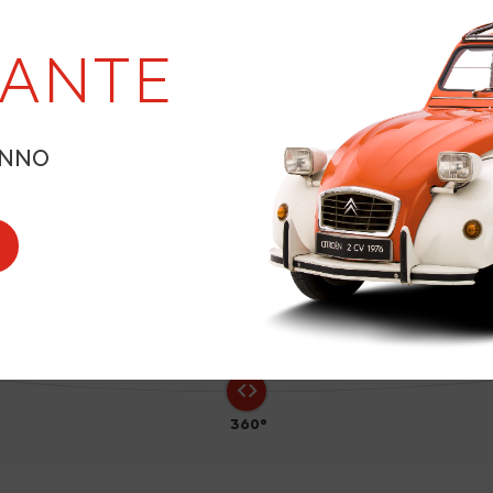
LANTE
4
ANNO
360°