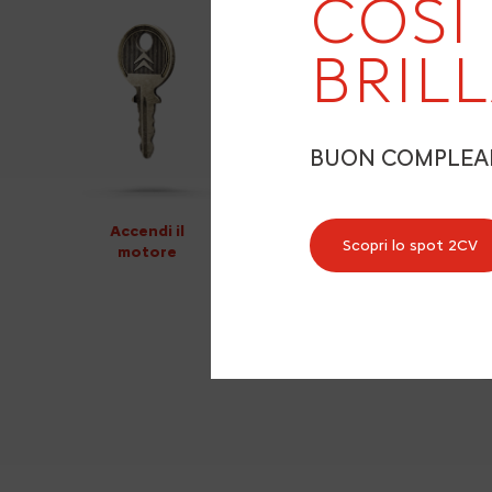
COSÌ
BRIL
BUON COMPLE
Accendi il
Scopri lo spot 2CV
motore