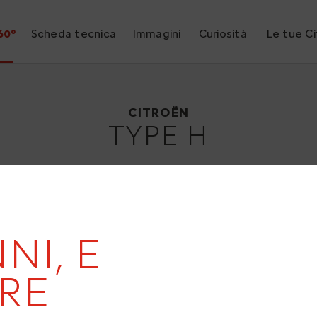
60°
Scheda tecnica
Immagini
Curiosità
Le tue C
Citroën Type H
1947
CITROËN
TYPE H
NI, E
RE