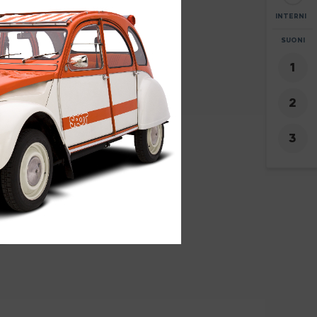
INTERNI
ZOOM
SUONI
+
7
-