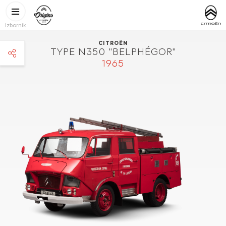
Skoči na glavni sadržaj
CITROËN
https://w
ORIGINS
Izbornik
CITROËN
TYPE N350 "BELPHÉGOR"
1965
facebook
twitter
pinterest