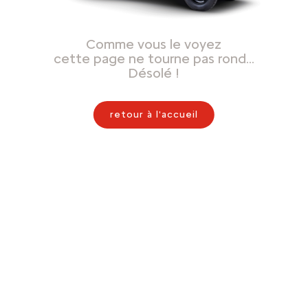
Comme vous le voyez
cette page ne tourne pas rond…
Désolé !
retour à l'accueil