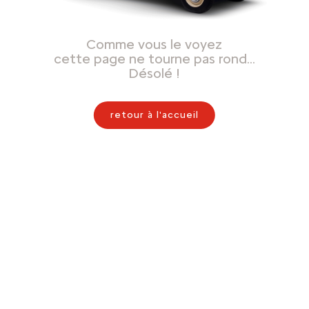
Comme vous le voyez
cette page ne tourne pas rond…
Désolé !
retour à l'accueil