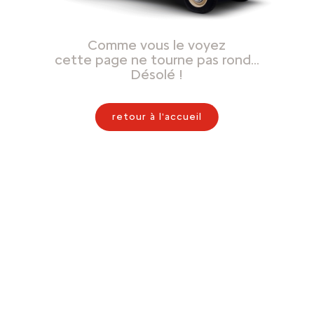
Comme vous le voyez
cette page ne tourne pas rond…
Désolé !
retour à l'accueil