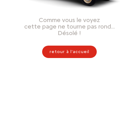
Comme vous le voyez
cette page ne tourne pas rond…
Désolé !
retour à l'accueil