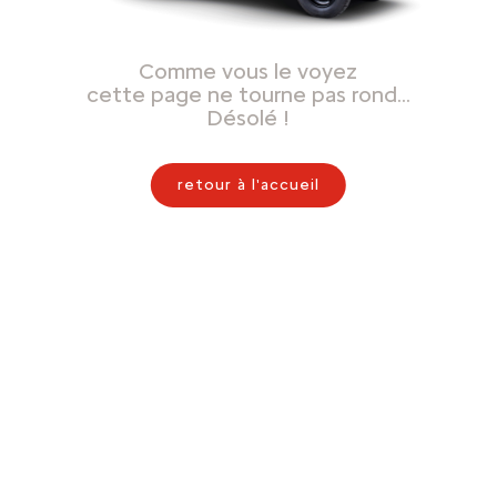
Comme vous le voyez
cette page ne tourne pas rond…
Désolé !
retour à l'accueil