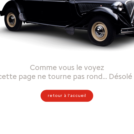
Comme vous le voyez
cette page ne tourne pas rond… Désolé 
retour à l'accueil