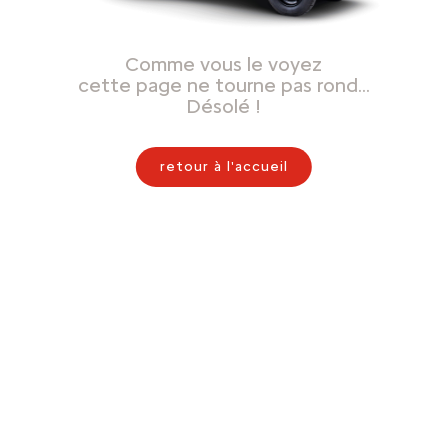
Comme vous le voyez
cette page ne tourne pas rond…
Désolé !
retour à l'accueil