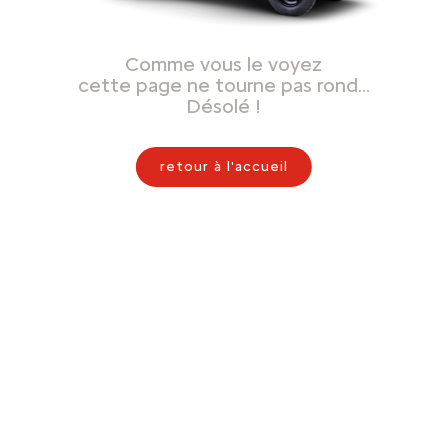
Comme vous le voyez
cette page ne tourne pas rond…
Désolé !
retour à l'accueil