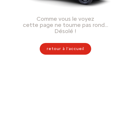
Comme vous le voyez
cette page ne tourne pas rond…
Désolé !
retour à l'accueil