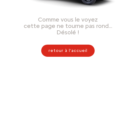
Comme vous le voyez
cette page ne tourne pas rond…
Désolé !
retour à l'accueil