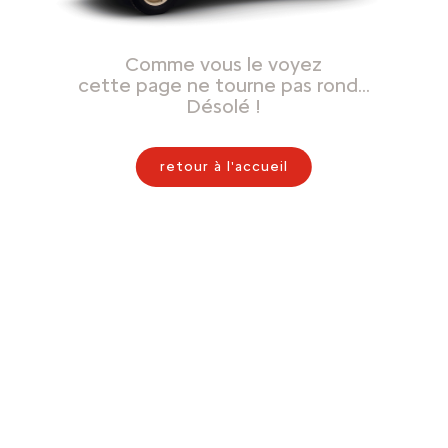
Comme vous le voyez
cette page ne tourne pas rond…
Désolé !
retour à l'accueil