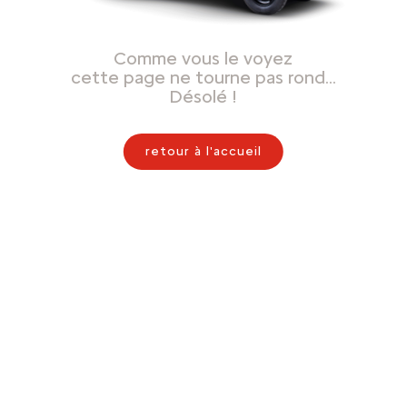
Comme vous le voyez
cette page ne tourne pas rond…
Désolé !
retour à l'accueil