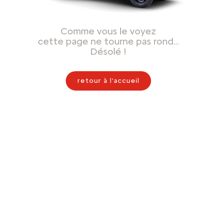
Comme vous le voyez
cette page ne tourne pas rond…
Désolé !
retour à l'accueil