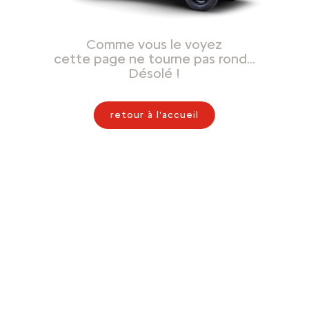
Comme vous le voyez
cette page ne tourne pas rond…
Désolé !
retour à l'accueil