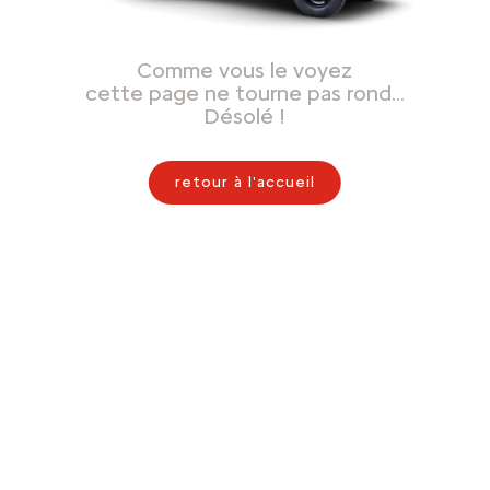
Comme vous le voyez
cette page ne tourne pas rond…
Désolé !
retour à l'accueil