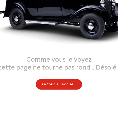
Comme vous le voyez
cette page ne tourne pas rond… Désolé 
retour à l'accueil