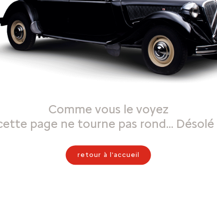
Comme vous le voyez
cette page ne tourne pas rond… Désolé 
retour à l'accueil