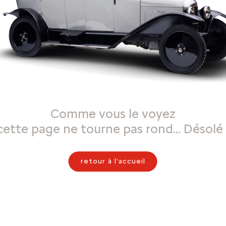
Comme vous le voyez
cette page ne tourne pas rond… Désolé 
retour à l'accueil